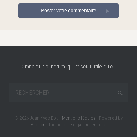
Poster votre commentaire
Omne tulit punctum, qui miscuit utile dulci.
© 2026 Jean-Yves Bou -
Mentions légales
- Powered by
Anchor
- Thème par Benjamin Lemoine